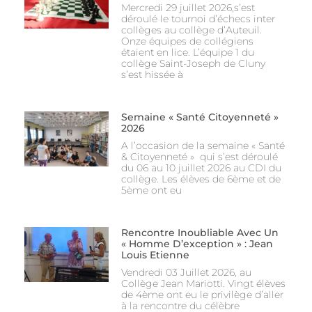
Mercredi 29 juillet 2026,s’est
déroulé le tournoi d’échecs inter
collèges au collège d’Auteuil.
Onze équipes de collégiens
étaient en lice. L’équipe 1 du
collège Saint-Joseph de Cluny
s’est hissée à
Semaine « Santé Citoyenneté »
2026
A l’occasion de la semaine « Santé
& Citoyenneté » qui s’est déroulé
du 06 au 10 juillet 2026 au CDI du
collège. Les élèves de 6ème et de
5ème ont eu
Rencontre Inoubliable Avec Un
« Homme D’exception » : Jean
Louis Etienne
Vendredi 03 Juillet 2026, au
Collège Jean Mariotti. Vingt élèves
de 4ème ont eu le privilège d’aller
à la rencontre du célèbre