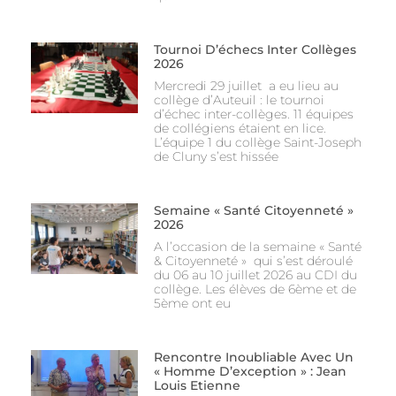
Tournoi D’échecs Inter Collèges
2026
Mercredi 29 juillet a eu lieu au
collège d’Auteuil : le tournoi
d’échec inter-collèges. 11 équipes
de collégiens étaient en lice.
L’équipe 1 du collège Saint-Joseph
de Cluny s’est hissée
Semaine « Santé Citoyenneté »
2026
A l’occasion de la semaine « Santé
& Citoyenneté » qui s’est déroulé
du 06 au 10 juillet 2026 au CDI du
collège. Les élèves de 6ème et de
5ème ont eu
Rencontre Inoubliable Avec Un
« Homme D’exception » : Jean
Louis Etienne