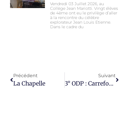
Vendredi 03 Juillet 2026, au
Collège Jean Mariotti. Vingt élèves
de 4ème ont eu le privilège d’aller
à la rencontre du célèbre
explorateur Jean Louis Etienne.
Dans le cadre du
Précédent
Suivant
La Chapelle
3° ODP : Carrefour Des Métiers