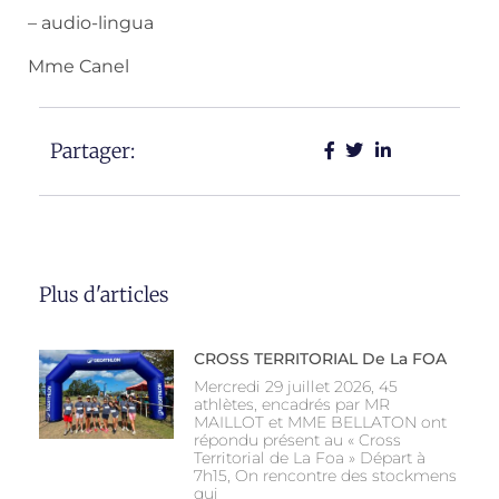
– audio-lingua
Mme Canel
Partager:
Plus d'articles
CROSS TERRITORIAL De La FOA
Mercredi 29 juillet 2026, 45
athlètes, encadrés par MR
MAILLOT et MME BELLATON ont
répondu présent au « Cross
Territorial de La Foa » Départ à
7h15, On rencontre des stockmens
qui