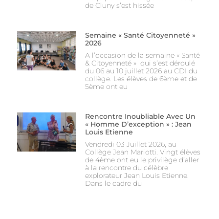
de Cluny s’est hissée
Semaine « Santé Citoyenneté »
2026
A l’occasion de la semaine « Santé
& Citoyenneté » qui s’est déroulé
du 06 au 10 juillet 2026 au CDI du
collège. Les élèves de 6ème et de
5ème ont eu
Rencontre Inoubliable Avec Un
« Homme D’exception » : Jean
Louis Etienne
Vendredi 03 Juillet 2026, au
Collège Jean Mariotti. Vingt élèves
de 4ème ont eu le privilège d’aller
à la rencontre du célèbre
explorateur Jean Louis Etienne.
Dans le cadre du