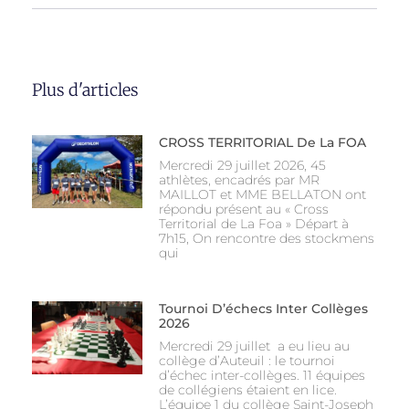
Plus d'articles
CROSS TERRITORIAL De La FOA
Mercredi 29 juillet 2026, 45
athlètes, encadrés par MR
MAILLOT et MME BELLATON ont
répondu présent au « Cross
Territorial de La Foa » Départ à
7h15, On rencontre des stockmens
qui
Tournoi D’échecs Inter Collèges
2026
Mercredi 29 juillet a eu lieu au
collège d’Auteuil : le tournoi
d’échec inter-collèges. 11 équipes
de collégiens étaient en lice.
L’équipe 1 du collège Saint-Joseph