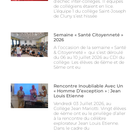
d’échec inter-collèges. 11 équipes
de collégiens étaient en lice.
L’équipe 1 du collège Saint-Joseph
de Cluny s’est hissée
Semaine « Santé Citoyenneté »
2026
A l’occasion de la semaine « Santé
& Citoyenneté » qui s’est déroulé
du 06 au 10 juillet 2026 au CDI du
collège. Les élèves de 6ème et de
5ème ont eu
Rencontre Inoubliable Avec Un
« Homme D’exception » : Jean
Louis Etienne
Vendredi 03 Juillet 2026, au
Collège Jean Mariotti. Vingt élèves
de 4ème ont eu le privilège d’aller
à la rencontre du célèbre
explorateur Jean Louis Etienne.
Dans le cadre du