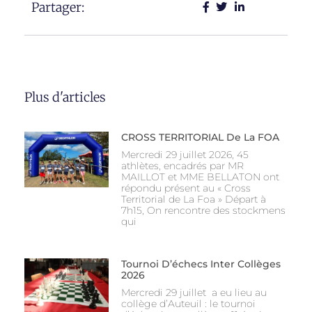
Partager:
Plus d'articles
CROSS TERRITORIAL De La FOA
Mercredi 29 juillet 2026, 45
athlètes, encadrés par MR
MAILLOT et MME BELLATON ont
répondu présent au « Cross
Territorial de La Foa » Départ à
7h15, On rencontre des stockmens
qui
Tournoi D’échecs Inter Collèges
2026
Mercredi 29 juillet a eu lieu au
collège d’Auteuil : le tournoi