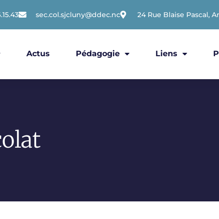
.15.43
sec.col.sjcluny@ddec.nc
24 Rue Blaise Pascal, A
Actus
Pédagogie
Liens
P
olat