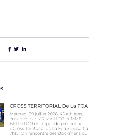
es
CROSS TERRITORIAL De La FOA
Mercredi 29 juillet 2026, 45 athlètes,
encadrés par MR MAILLOT et MME
BELLATON ont répondu présent au
« Cross Territorial de La Foa » Départ à
7h15, On rencontre des stockmens qui